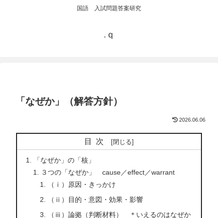
国語 入試問題答案研究
.ｑ
「なぜか」（解答方針）
2026.06.06
目次
「なぜか」の「核」
３つの「なぜか」 cause／effect／warrant
（ⅰ）原因・きっかけ
（ⅱ）目的・意図・効果・影響
（ⅲ）論拠（判断材料） ＊いえるのはなぜか