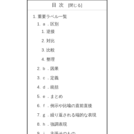
目次
重要ラベル一覧
ａ．区別
逆接
対比
比較
整理
ｂ．因果
ｃ．定義
ｄ．統括
ｅ．まとめ
ｆ．例示や比喩の直前直後
ｇ．繰り返される端的な表現
ｈ．強調表現
ⅰ．主張そのもの